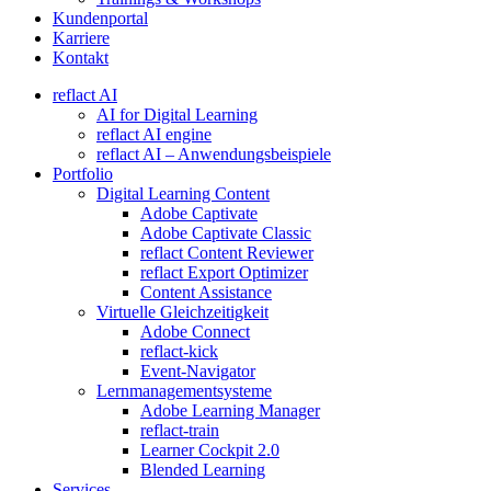
Kundenportal
Karriere
Kontakt
reflact AI
AI for Digital Learning
reflact AI engine
reflact AI – Anwendungsbeispiele
Portfolio
Digital Learning Content
Adobe Captivate
Adobe Captivate Classic
reflact Content Reviewer
reflact Export Optimizer
Content Assistance
Virtuelle Gleichzeitigkeit
Adobe Connect
reflact-kick
Event-Navigator
Lernmanagementsysteme
Adobe Learning Manager
reflact-train
Learner Cockpit 2.0
Blended Learning
Services