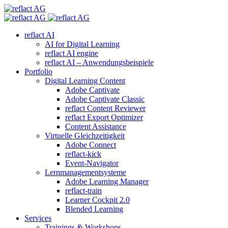
reflact AI
AI for Digital Learning
reflact AI engine
reflact AI – Anwendungsbeispiele
Portfolio
Digital Learning Content
Adobe Captivate
Adobe Captivate Classic
reflact Content Reviewer
reflact Export Optimizer
Content Assistance
Virtuelle Gleichzeitigkeit
Adobe Connect
reflact-kick
Event-Navigator
Lernmanagementsysteme
Adobe Learning Manager
reflact-train
Learner Cockpit 2.0
Blended Learning
Services
Trainings & Workshops