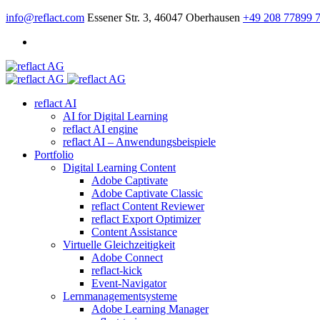
info@reflact.com
Essener Str. 3, 46047 Oberhausen
+49 208 77899 
reflact AI
AI for Digital Learning
reflact AI engine
reflact AI – Anwendungsbeispiele
Portfolio
Digital Learning Content
Adobe Captivate
Adobe Captivate Classic
reflact Content Reviewer
reflact Export Optimizer
Content Assistance
Virtuelle Gleichzeitigkeit
Adobe Connect
reflact-kick
Event-Navigator
Lernmanagementsysteme
Adobe Learning Manager