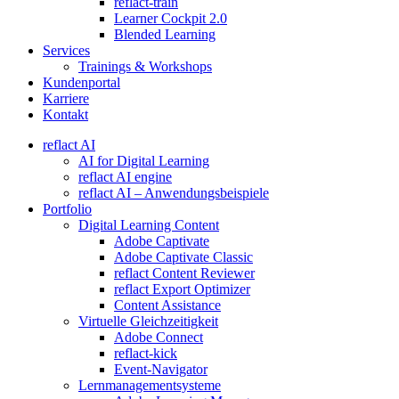
reflact-train
Learner Cockpit 2.0
Blended Learning
Services
Trainings & Workshops
Kundenportal
Karriere
Kontakt
reflact AI
AI for Digital Learning
reflact AI engine
reflact AI – Anwendungsbeispiele
Portfolio
Digital Learning Content
Adobe Captivate
Adobe Captivate Classic
reflact Content Reviewer
reflact Export Optimizer
Content Assistance
Virtuelle Gleichzeitigkeit
Adobe Connect
reflact-kick
Event-Navigator
Lernmanagementsysteme