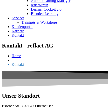
Adobe Learning Manager
reflact-train
Learner Cockpit 2.0
Blended Learning
Services
Trainings & Workshops
Kundenportal
Karriere
Kontakt
Kontakt - reflact AG
Home
Kontakt
Unser Standort
Essener Str. 3, 46047 Oberhausen